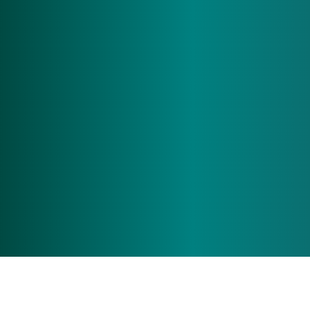
MI
VOUCHER88
LINK ALTERNATIF
Lisensi