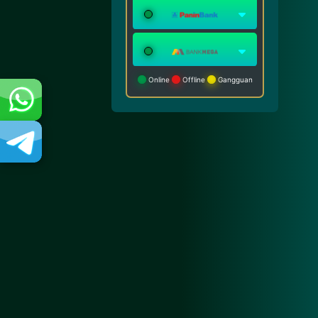
Online
Offline
Gangguan