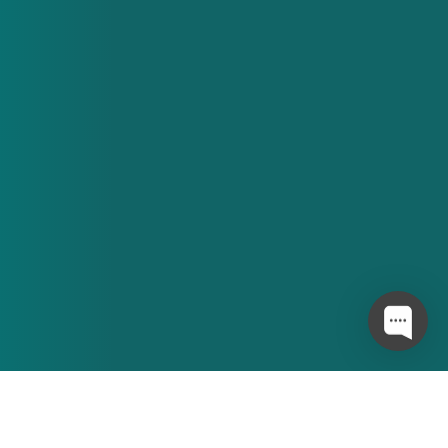
RTP SLOT
BOCORAN GAME