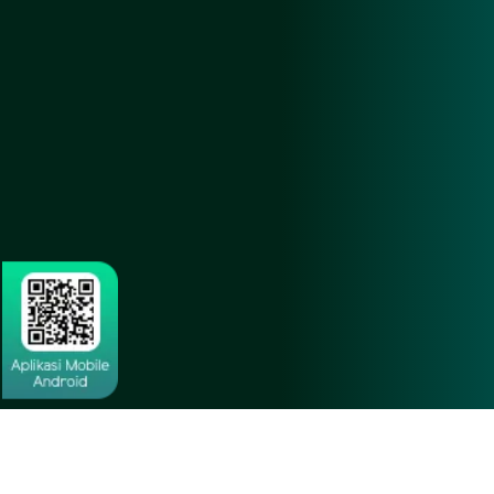
KALKULATOR MIX PARLAY
TENTANG KA