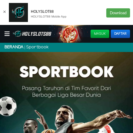
×
HOLYSLOT88
Download
HOLYSLOT88 Mobile App
MASUK
DAFTAR
Sportbook
BERANDA