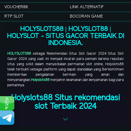
VOUCHER88
LINK ALTERNATIF
RTP SLOT
BOCORAN GAME
HOLYSLOTS88 | HOLYSLOT88 |
HOLYSLOT - SITUS GACOR TERBAIK DI
INDONESIA.
HOLYSLOTS88
sebagai Rekomendasi Situs Slot Gacor 2024
Situs Slot
Gacor 2024
yang saat ini menjadi incaran para pemain karena reputasi
situs yang solid dalam menyediakan permainan slot online, Holyslots88
telah terbukti sebagai platform yang dapat diandalkan yang Berkomitmen
memberikan pengalaman bermain yang aman dan
menyenangkan.
Holyslots88
menjamin keamanan dan kenyamanan bagi para
pemainnya.
Holyslots88 Situs rekomendasi
slot Terbaik 2024