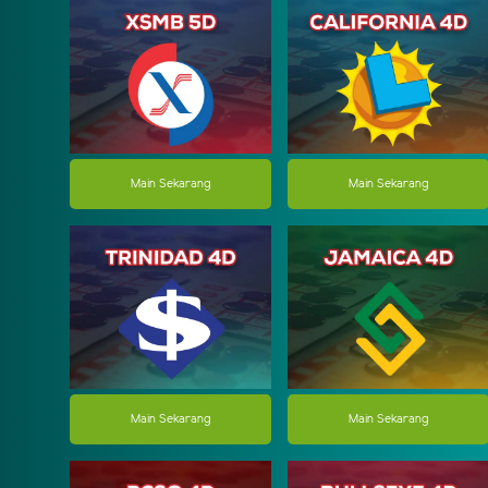
Main Sekarang
Main Sekarang
Main Sekarang
Main Sekarang