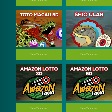
Main Sekarang
Main Sekarang
Main Sekarang
Main Sekarang
Main Sekarang
Main Sekarang