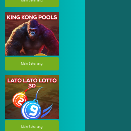
Main Sekarang
Main Sekarang
Main Sekarang