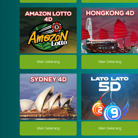
Main Sekarang
Main Sekarang
Main Sekarang
Main Sekarang