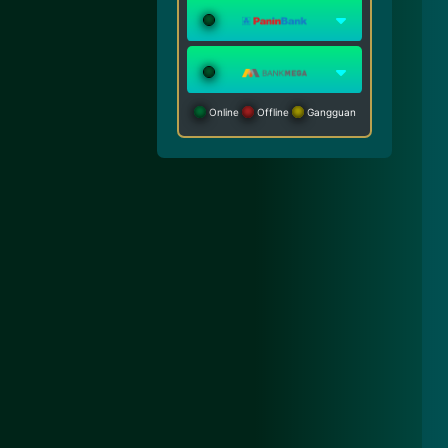
Online
Offline
Gangguan