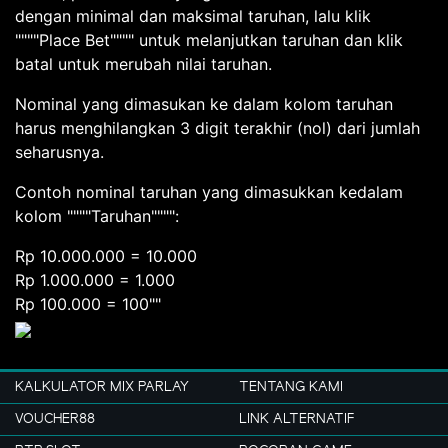
dengan minimal dan maksimal taruhan, lalu klik
""""Place Bet"""" untuk melanjutkan taruhan dan klik
batal untuk merubah nilai taruhan.
Nominal yang dimasukan ke dalam kolom taruhan
harus menghilangkan 3 digit terakhir (nol) dari jumlah
seharusnya.
Contoh nominal taruhan yang dimasukkan kedalam
kolom """"Taruhan"""":
Rp 10.000.000 = 10.000
Rp 1.000.000 = 1.000
Rp 100.000 = 100""
KALKULATOR MIX PARLAY
TENTANG KAMI
VOUCHER88
LINK ALTERNATIF