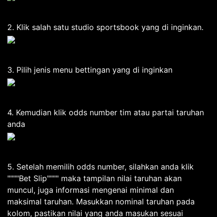
2. Klik salah satu studio sportsbook yang di inginkan.
3. Pilih jenis menu bettingan yang di inginkan
4. Kemudian klik odds number tim atau partai taruhan
anda
5. Setelah memilih odds number, silahkan anda klik
""""Bet Slip"""" maka tampilan nilai taruhan akan
muncul, juga informasi mengenai minimal dan
maksimal taruhan. Masukkan nominal taruhan pada
kolom, pastikan nilai yang anda masukan sesuai