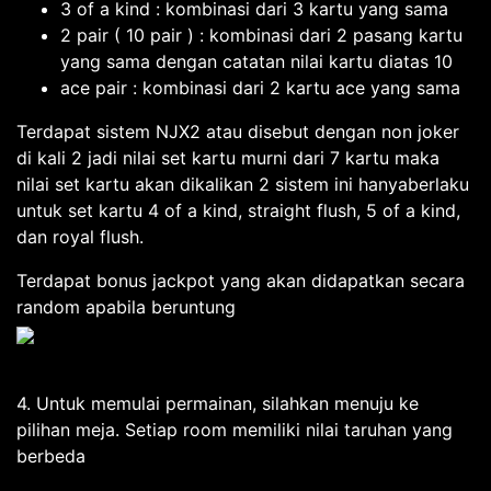
3 of a kind : kombinasi dari 3 kartu yang sama
2 pair ( 10 pair ) : kombinasi dari 2 pasang kartu
yang sama dengan catatan nilai kartu diatas 10
ace pair : kombinasi dari 2 kartu ace yang sama
Terdapat sistem NJX2 atau disebut dengan non joker
di kali 2 jadi nilai set kartu murni dari 7 kartu maka
nilai set kartu akan dikalikan 2 sistem ini hanyaberlaku
untuk set kartu 4 of a kind, straight flush, 5 of a kind,
dan royal flush.
Terdapat bonus jackpot yang akan didapatkan secara
random apabila beruntung
4. Untuk memulai permainan, silahkan menuju ke
pilihan meja. Setiap room memiliki nilai taruhan yang
berbeda