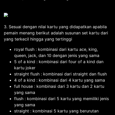
3. Sesuai dengan nilai kartu yang didapatkan apabila
pemain menang berikut adalah susunan set kartu dari
yang terkecil hingga yang tertinggi
royal flush : kombinasi dari kartu ace, king,
queen, jack, dan 10 dengan jenis yang sama
5 of a kind : kombinasi dari four of a kind dan
kartu joker
straight flush : kombinasi dari straight dan flush
4 of a kind : kombinasi dari 4 kartu yang sama
full house : kombinasi dari 3 kartu dan 2 kartu
yang sama
flush : kombinasi dari 5 kartu yang memiliki jenis
yang sama
straight : kombinasi 5 kartu yang berurutan