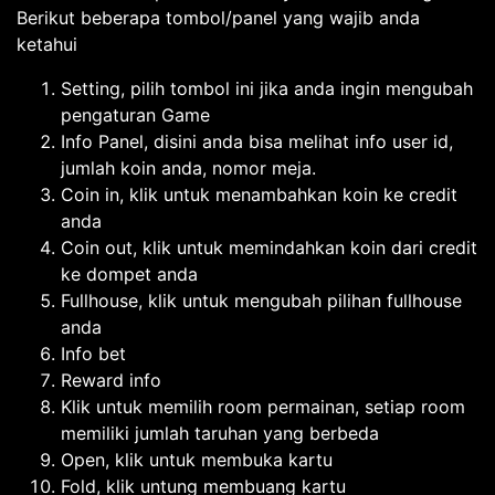
Berikut beberapa tombol/panel yang wajib anda
ketahui
Setting, pilih tombol ini jika anda ingin mengubah
pengaturan Game
Info Panel, disini anda bisa melihat info user id,
jumlah koin anda, nomor meja.
Coin in, klik untuk menambahkan koin ke credit
anda
Coin out, klik untuk memindahkan koin dari credit
ke dompet anda
Fullhouse, klik untuk mengubah pilihan fullhouse
anda
Info bet
Reward info
Klik untuk memilih room permainan, setiap room
memiliki jumlah taruhan yang berbeda
Open, klik untuk membuka kartu
Fold, klik untung membuang kartu